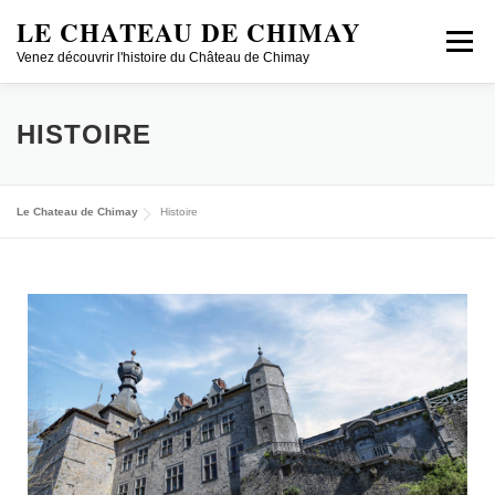
LE CHATEAU DE CHIMAY
Menu
Venez découvrir l'histoire du Château de Chimay
DÉCOUVRIR
VISITER EN GROUPE
HISTOIRE
CONCERTS/CONFÉRENCES
HISTOIRE
PECA
Le Chateau de Chimay
Histoire
JOBS
SHOP ONLINE
LOCATION
FR/NL