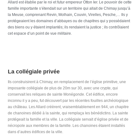
Allard est établie par le roi et futur empereur Otton Ier. Le pouvoir de cette
famille importante s’étendait sur un territoire qui allait de Chimay jusqu’à
la Meuse, comprenant Revin, Molhain, Couvin, Virelles, Pesche,… Ils y
protégeaient les domaines d’abbayes ou de chapitres qui y possédaient
des biens ou y étaient implantés; ils rendaient la justice ; ils contrôlaient
cet espace d’un point de vue militaire.
La collégiale privée
Ils construisirent à Chimay, en remplacement de l’église primitive, une
imposante collégiale de plus de 20m sur 30, avec une crypte, qui
conservait les reliques de sainte Monégonde. Cet édifice, encore
inconnu il y a peu, fut découvert par les récentes fouilles archéologique
au château. Les Allard créèrent, vraisemblablement en 944, un chapitre
de chanoines dédié à la sainte, qui remplaça les bénédictins. La sainte
protégeait la famille et la ville. La collégiale servait d’église privée et de
nécropole aux membres de la famille. Les chanoines étaient installés
dans d’autres édifices de la ville.