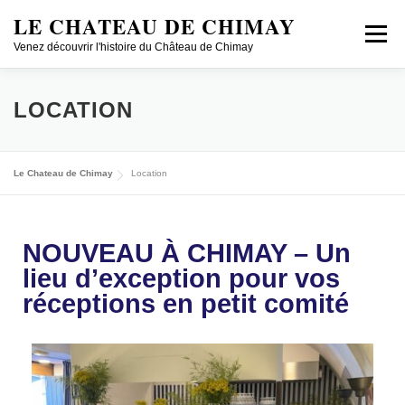
LE CHATEAU DE CHIMAY
Menu
Venez découvrir l'histoire du Château de Chimay
DÉCOUVRIR
VISITER EN GROUPE
LOCATION
CONCERTS/CONFÉRENCES
HISTOIRE
PECA
Le Chateau de Chimay
Location
JOBS
SHOP ONLINE
LOCATION
FR/NL
NOUVEAU À CHIMAY – Un
lieu d’exception pour vos
réceptions en petit comité