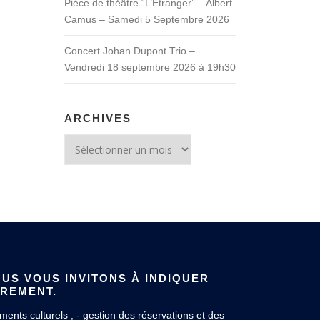
Pièce de théâtre “L’Etranger” – Albert
Camus – Samedi 5 Septembre 2026
Concert Johan Dupont Trio –
Vendredi 18 septembre 2026 à 19h30
ARCHIVES
Archives
US VOUS INVITONS À INDIQUER
ÈREMENT.
ents culturels ; - gestion des réservations et des