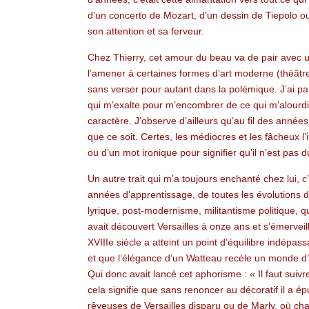
d’un concerto de Mozart, d’un dessin de Tiepolo o
son attention et sa ferveur.
Chez Thierry, cet amour du beau va de pair avec un 
l’amener à certaines formes d’art moderne (théâtre,
sans verser pour autant dans la polémique. J’ai par
qui m’exalte pour m’encombrer de ce qui m’alourdit 
caractère. J’observe d’ailleurs qu’au fil des année
que ce soit. Certes, les médiocres et les fâcheux 
ou d’un mot ironique pour signifier qu’il n’est pas 
Un autre trait qui m’a toujours enchanté chez lui, 
années d’apprentissage, de toutes les évolutions d
lyrique, post-modernisme, militantisme politique, q
avait découvert Versailles à onze ans et s’émerveil
XVIIIe siècle a atteint un point d’équilibre indépas
et que l’élégance d’un Watteau recèle un monde d’ém
Qui donc avait lancé cet aphorisme : « Il faut suiv
cela signifie que sans renoncer au décoratif il a
rêveuses de Versailles disparu ou de Marly, où ch