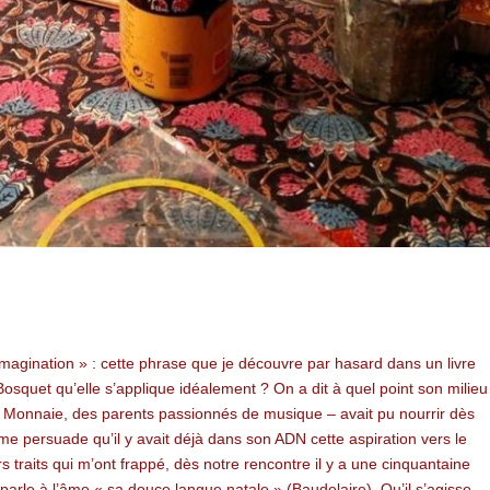
’imagination » : cette phrase que je découvre par hasard dans un livre
Bosquet qu’elle s’applique idéalement ? On a dit à quel point son milieu
la Monnaie, des parents passionnés de musique – avait pu nourrir dès
me persuade qu’il y avait déjà dans son ADN cette aspiration vers le
s traits qui m’ont frappé, dès notre rencontre il y a une cinquantaine
 parle à l’âme « sa douce langue natale » (Baudelaire). Qu’il s’agisse