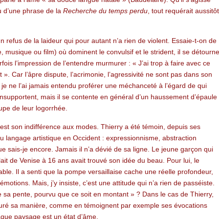
u d’une phrase de la
Recherche du
temps perdu
, tout requérait aussitôt
refus de la laideur qui pour autant n’a rien de violent. Essaie-t-on de
 musique ou film) où dominent le convulsif et le strident, il se détourn
fois l’impression de l’entendre murmurer : « J’ai trop à faire avec ce
». Car l’âpre dispute, l’acrimonie, l’agressivité ne sont pas dans son
s je ne l’ai jamais entendu proférer une méchanceté à l’égard de qui
l’insupportent, mais il se contente en général d’un haussement d’épaule
dupe de leur logorrhée.
c’est son indifférence aux modes. Thierry a été témoin, depuis ses
u langage artistique en Occident : expressionnisme, abstraction
ue sais-je encore. Jamais il n’a dévié de sa ligne. Le jeune garçon qui
lait de Venise à 16 ans avait trouvé son idée du beau. Pour lui, le
sable. Il a senti que la pompe versaillaise cache une réelle profondeur,
otions. Mais, j’y insiste, c’est une attitude qui n’a rien de passéiste.
re sa pente, pourvu que ce soit en montant » ? Dans le cas de Thierry,
 épuré sa manière, comme en témoignent par exemple ses évocations
aque paysage est un état d’âme.