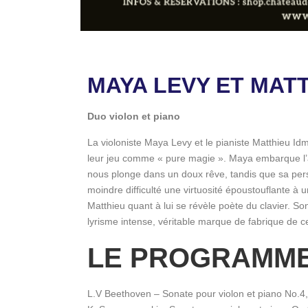
MAYA LEVY ET MAT
Duo violon et piano
La violoniste Maya Levy et le pianiste Matthieu I
leur jeu comme « pure magie ». Maya embarque l’a
nous plonge dans un doux rêve, tandis que sa perso
moindre difficulté une virtuosité époustouflante à 
Matthieu quant à lui se révèle poète du clavier. Son
lyrisme intense, véritable marque de fabrique de 
LE PROGRAMM
L.V Beethoven – Sonate pour violon et piano No.4