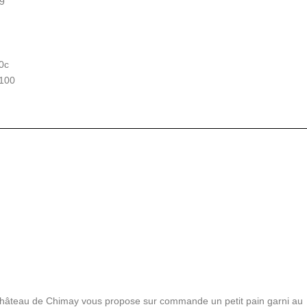
.9
0c
.100
le Château de Chimay vous propose sur commande un petit pain garni au