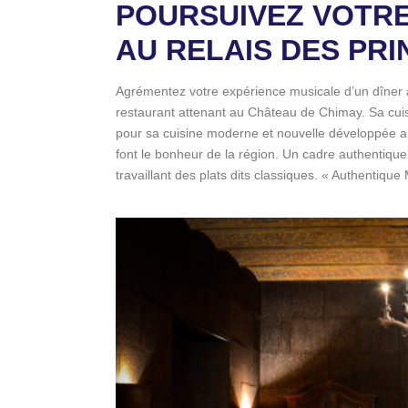
POURSUIVEZ VOTRE
AU RELAIS DES PRI
Agrémentez votre expérience musicale d’un dîner à
restaurant attenant au Château de Chimay. Sa cu
pour sa cuisine moderne et nouvelle développée autou
font le bonheur de la région. Un cadre authentique 
travaillant des plats dits classiques. « Authentique