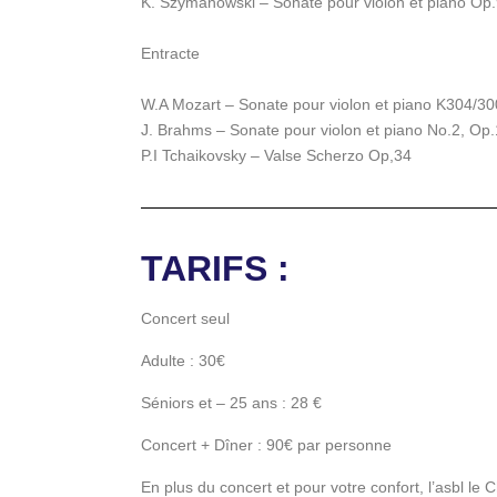
K. Szymanowski – Sonate pour violon et piano Op
Entracte
W.A Mozart – Sonate pour violon et piano K304/30
J. Brahms – Sonate pour violon et piano No.2, Op
P.I Tchaikovsky – Valse Scherzo Op,34
TARIFS :
Concert seul
Adulte : 30€
Séniors et – 25 ans : 28 €
Concert + Dîner : 90€ par personne
En plus du concert et pour votre confort, l’asbl 