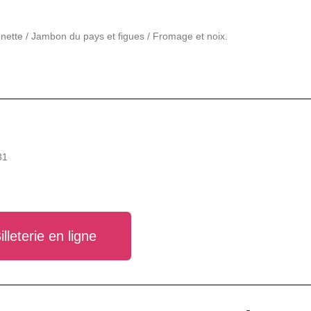
nette / Jambon du pays et figues / Fromage et noix.
31
illeterie en ligne