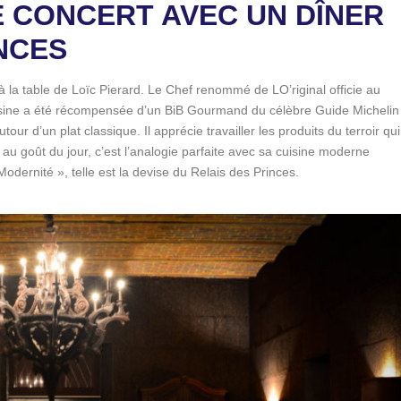
 CONCERT AVEC UN DÎNER
NCES
 la table de Loïc Pierard. Le Chef renommé de LO’riginal officie au
isine a été récompensée d’un BiB Gourmand du célèbre Guide Michelin
r d’un plat classique. Il apprécie travailler les produits du terroir qui
au goût du jour, c’est l’analogie parfaite avec sa cuisine moderne
 Modernité », telle est la devise du Relais des Princes.