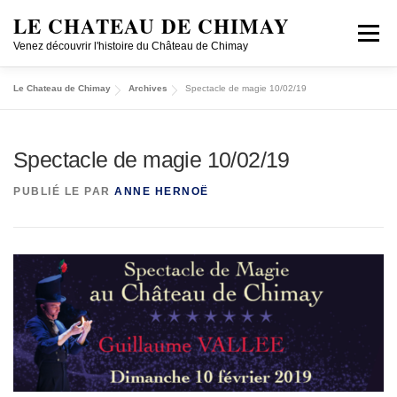
LE CHATEAU DE CHIMAY
Menu
Venez découvrir l'histoire du Château de Chimay
Le Chateau de Chimay
Archives
Spectacle de magie 10/02/19
DÉCOUVRIR
VISITER EN GROUPE
Spectacle de magie 10/02/19
CONCERTS/CONFÉRENCES
HISTOIRE
PECA
PUBLIÉ LE
PAR
ANNE HERNOË
JOBS
SHOP ONLINE
LOCATION
FR/NL