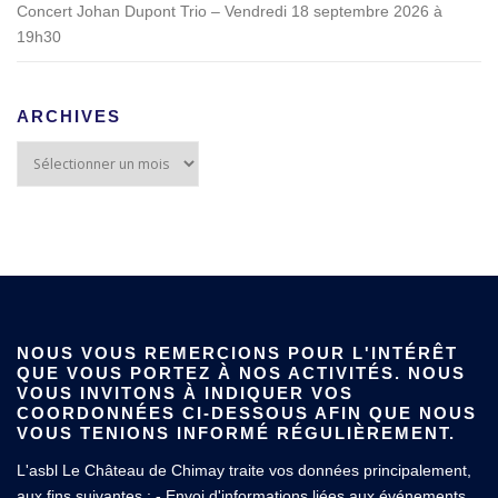
Concert Johan Dupont Trio – Vendredi 18 septembre 2026 à
19h30
ARCHIVES
NOUS VOUS REMERCIONS POUR L'INTÉRÊT
QUE VOUS PORTEZ À NOS ACTIVITÉS. NOUS
VOUS INVITONS À INDIQUER VOS
COORDONNÉES CI-DESSOUS AFIN QUE NOUS
VOUS TENIONS INFORMÉ RÉGULIÈREMENT.
L'asbl Le Château de Chimay traite vos données principalement,
aux fins suivantes : - Envoi d'informations liées aux événements