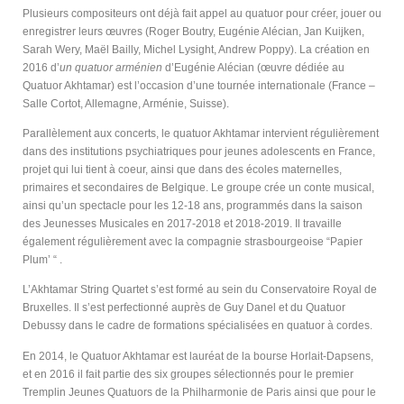
Plusieurs compositeurs ont déjà fait appel au quatuor pour créer, jouer ou
enregistrer leurs œuvres (Roger Boutry, Eugénie Alécian, Jan Kuijken,
Sarah Wery, Maël Bailly, Michel Lysight, Andrew Poppy). La création en
2016 d’
un quatuor arménien
d’Eugénie Alécian (œuvre dédiée au
Quatuor Akhtamar) est l’occasion d’une tournée internationale (France –
Salle Cortot, Allemagne, Arménie, Suisse).
Parallèlement aux concerts, le quatuor Akhtamar intervient régulièrement
dans des institutions psychiatriques pour jeunes adolescents en France,
projet qui lui tient à coeur, ainsi que dans des écoles maternelles,
primaires et secondaires de Belgique. Le groupe crée un conte musical,
ainsi qu’un spectacle pour les 12-18 ans, programmés dans la saison
des Jeunesses Musicales en 2017-2018 et 2018-2019. Il travaille
également régulièrement avec la compagnie strasbourgeoise “Papier
Plum’ “ .
L’Akhtamar String Quartet s’est formé au sein du Conservatoire Royal de
Bruxelles. Il s’est perfectionné auprès de Guy Danel et du Quatuor
Debussy dans le cadre de formations spécialisées en quatuor à cordes.
En 2014, le Quatuor Akhtamar est lauréat de la bourse Horlait-Dapsens,
et en 2016 il fait partie des six groupes sélectionnés pour le premier
Tremplin Jeunes Quatuors de la Philharmonie de Paris ainsi que pour le