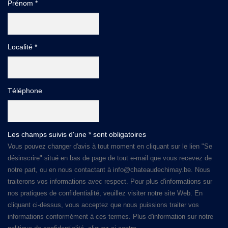
Prénom *
Localité *
Téléphone
Les champs suivis d'une * sont obligatoires
Vous pouvez changer d'avis à tout moment en cliquant sur le lien "Se
désinscrire" situé en bas de page de tout e-mail que vous recevez de
notre part, ou en nous contactant à info@chateaudechimay.be. Nous
traiterons vos informations avec respect. Pour plus d'informations sur
nos pratiques de confidentialité, veuillez visiter notre site Web. En
cliquant ci-dessus, vous acceptez que nous puissions traiter vos
informations conformément à ces termes. Plus d'information sur notre