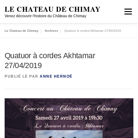
LE CHATEAU DE CHIMAY
Menu
Venez découvrir l'histoire du Château de Chimay
Le Chateau de Chimay
Archives
Quatuor à cordes Akhtamar 27/04/2019
DÉCOUVRIR
VISITER EN GROUPE
Quatuor à cordes Akhtamar
CONCERTS/CONFÉRENCES
HISTOIRE
PECA
27/04/2019
PUBLIÉ LE
PAR
ANNE HERNOË
JOBS
SHOP ONLINE
LOCATION
FR/NL