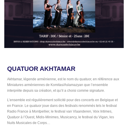
QUATUOR AKHTAMAR
Akhtamar, légende arménienne, est le nom du quatuor, en référence aux
Miniatures arméniennes de Komitas/Aslamazyan que l’ensemble
interprète depuis sa création, et qu’il a choisi comme signature.
L’ensemble est régulièrement sollicité pour des concerts en Belgique et
en France. Le quatuor joue dans des festivals renommés tels le festival
Radio France à Montpellier, le festival van Vlaanderen, Voix Intimes,
Quatuor à l’Ouest, Midis-Minimes, Musicancy, le festival du Vigan, les
Nuits Musicales de Corps…