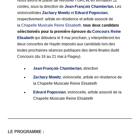
Nous avons le plaisir de retrouver l’ORCW, en formation 12
cordes, sous la direction de
Jean-François Chamberlan
.
Les
violoncellistes
Zachary Mowitz
et
Edvard Pogossian
,
respectivement artiste en résidence et artiste associé de
la
Chapelle Musicale Reine Elisabeth,
tous deux candidats
sélectionnés pour la première épreuve du
Concours Reine
Elisabeth
qui débutera le 9 mai prochain, y interpréteront les
deux concertos de Haydn imposés aux candidats lors des
toutes prochaines séances publiques des demi-finales dudit
Concours
(
du 16 au 21 mai à Flagey).
Jean-François Chamberlan
, direction
Zachary Mowitz
, violoncelle, artiste en résidence de
la Chapelle Musicale Reine Elisabeth
Edvard Pogossian
, violoncelle, artiste associé de la
Chapelle Musicale Reine Elisabeth
LE PROGRAMME :