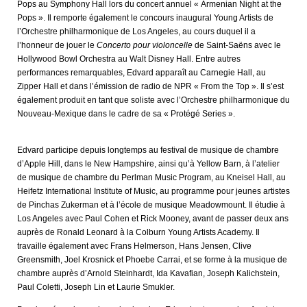
Pops au Symphony Hall lors du concert annuel « Armenian Night at the
Pops ». Il remporte également le concours inaugural Young Artists de
l’Orchestre philharmonique de Los Angeles, au cours duquel il a
l’honneur de jouer le
Concerto pour violoncelle
de Saint-Saëns avec le
Hollywood Bowl Orchestra au Walt Disney Hall. Entre autres
performances remarquables, Edvard apparaît au Carnegie Hall, au
Zipper Hall et dans l’émission de radio de NPR « From the Top ». Il s’est
également produit en tant que soliste avec l’Orchestre philharmonique du
Nouveau-Mexique dans le cadre de sa « Protégé Series ».
Edvard participe depuis longtemps au festival de musique de chambre
d’Apple Hill, dans le New Hampshire, ainsi qu’à Yellow Barn, à l’atelier
de musique de chambre du Perlman Music Program, au Kneisel Hall, au
Heifetz International Institute of Music, au programme pour jeunes artistes
de Pinchas Zukerman et à l’école de musique Meadowmount. Il étudie à
Los Angeles avec Paul Cohen et Rick Mooney, avant de passer deux ans
auprès de Ronald Leonard à la Colburn Young Artists Academy. Il
travaille également avec Frans Helmerson, Hans Jensen, Clive
Greensmith, Joel Krosnick et Phoebe Carrai, et se forme à la musique de
chambre auprès d’Arnold Steinhardt, Ida Kavafian, Joseph Kalichstein,
Paul Coletti, Joseph Lin et Laurie Smukler.