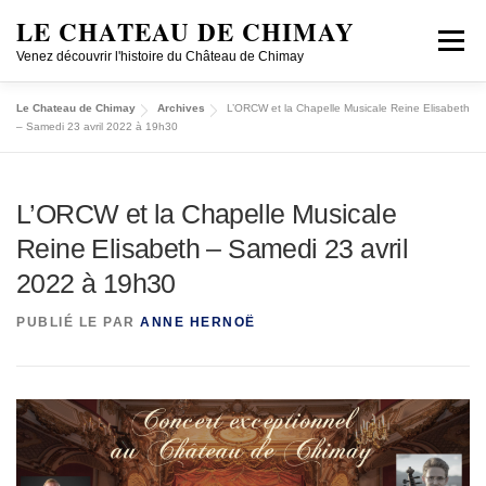
LE CHATEAU DE CHIMAY
Menu
Venez découvrir l'histoire du Château de Chimay
Le Chateau de Chimay
Archives
L’ORCW et la Chapelle Musicale Reine Elisabeth
DÉCOUVRIR
VISITER EN GROUPE
– Samedi 23 avril 2022 à 19h30
CONCERTS/CONFÉRENCES
HISTOIRE
PECA
L’ORCW et la Chapelle Musicale
Reine Elisabeth – Samedi 23 avril
2022 à 19h30
JOBS
SHOP ONLINE
LOCATION
FR/NL
PUBLIÉ LE
PAR
ANNE HERNOË