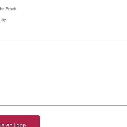
 the Brook
laby
rie en ligne