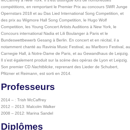
McCaffrey à New York. Il s’est distingué lors de nombreuses
compétitions, en remportant le Premier Prix au concours SWR Junge
Opernstars 2018 et au Das Lied International Song Competition, et
des prix au Wigmore Hall Song Competition, le Hugo Wolf
Competition, les Young Concert Artists Auditions à New York, le
Concours international Nadia et Lili Boulanger à Paris et le
Bundeswettbewerb Gesang à Berlin. En concert et en récital, il a
notamment chanté au Ravinia Music Festival, au Marlboro Festival, a
Carnegie Hall, à Notre-Dame de Paris, et au Gewandhaus de Leipzig.
Il s’est également produit sur la scène des opéras de Lyon et Leipzig.
Son premier CD
Nachtblicke
, reprenant des Lieder de Schubert,
Pfitzner et Reimann, est sorti en 2014.
Professeurs
2014 – : Trish McCaffrey
2012 – 2013: Malcolm Walker
2008 – 2012: Marina Sandel
Diplômes