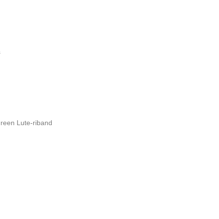
s
Green Lute-riband