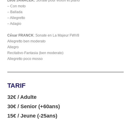
Leos JANACEK:
Sonate pour violon et piano
– Con moto
– Ballada
– Allegretto
– Adagio
César FRANCK
: Sonate en La Majeur FWV8
Allegretto ben moderato
Allegro
Recitativo-Fantasia (ben moderato)
Allegretto poco mosso
TARIF
32€ / Adulte
30€ / Senior (+60ans)
15€ / Jeune (-25ans)