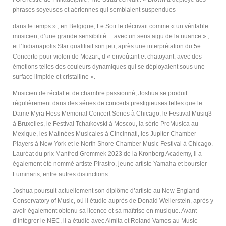
phrases soyeuses et aériennes qui semblaient suspendues
dans le temps » ; en Belgique, Le Soir le décrivait comme « un véritable
musicien, d’une grande sensibilité… avec un sens aigu de la nuance » ;
et l’Indianapolis Star qualifiait son jeu, après une interprétation du 5e
Concerto pour violon de Mozart, d’« envoûtant et chatoyant, avec des
émotions telles des couleurs dynamiques qui se déployaient sous une
surface limpide et cristalline ».
Musicien de récital et de chambre passionné, Joshua se produit
régulièrement dans des séries de concerts prestigieuses telles que le
Dame Myra Hess Memorial Concert Series à Chicago, le Festival Musiq3
à Bruxelles, le Festival Tchaïkovski à Moscou, la série ProMusica au
Mexique, les Matinées Musicales à Cincinnati, les Jupiter Chamber
Players à New York et le North Shore Chamber Music Festival à Chicago.
Lauréat du prix Manfred Grommek 2023 de la Kronberg Academy, il a
également été nommé artiste Pirastro, jeune artiste Yamaha et boursier
Luminarts, entre autres distinctions.
Joshua poursuit actuellement son diplôme d’artiste au New England
Conservatory of Music, où il étudie auprès de Donald Weilerstein, après y
avoir également obtenu sa licence et sa maîtrise en musique. Avant
d’intégrer le NEC, il a étudié avec Almita et Roland Vamos au Music