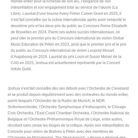
monde entier pour la richesse de son jeu, l’élégance de son
interprétation et son engagement total au service de l’œuvre (La
Libre). Lauréat d’une bourse Avery Fisher Career Grant en 2025, il
s’est fait connaître sur la scène internationale après avoir remporté le
deuxième prix et les deux prix du public au Concours Reine Elisabeth
de Bruxelles en 2024. Parmi ses autres succès internationaux, on
peut citer le premier prix du Concours international de violon Global
Music Education de Pékin en 2023, ainsi que le premier prix et le prix
du public au Concours international de violon Leopold Mozart
d’Augsbourg en 2019. Lauréat du prix Louis et Susan Meisel de la
CAG en 2025, Joshua est actuellement représenté par la Concert
Artists Guild.
Joshua s’est fait connaître dès ses débuts avec l’Orchestre de Cleveland
et se produit depuis régulièrement avec des orchestres du monde entier,
parmi lesquels l’Orchestre de la Radio de Munich, le MDR
Sinfonieorchester, l’Orchestre Symphonique d’Indianapolis, le Chicago
Civic Orchestra, l’East Coast Chamber Orchestra, l’Orchestre National de
Belgique et l’Orchestre Philharmonique Royal de Liège, entre autres,
récoltant sans cesse les éloges de la critique. Après son interprétation du
Concerto pour violon de Brahms à Pékin avec des membres de
l’Orchestre de Philadelphie, The Strad écrivait : « Brown a déployé des