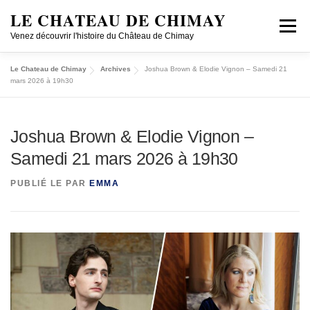
LE CHATEAU DE CHIMAY
Menu
Venez découvrir l'histoire du Château de Chimay
Le Chateau de Chimay
Archives
Joshua Brown & Elodie Vignon – Samedi 21
DÉCOUVRIR
VISITER EN GROUPE
mars 2026 à 19h30
CONCERTS/CONFÉRENCES
HISTOIRE
PECA
Joshua Brown & Elodie Vignon –
Samedi 21 mars 2026 à 19h30
JOBS
SHOP ONLINE
LOCATION
FR/NL
PUBLIÉ LE
PAR
EMMA