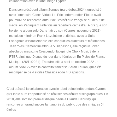
collaboration avec le label belge Cypres.
Dans son précédent album Songes (paru début 2024), enregistré
avec l’orchestre Czech Virtuosi et Eric Lederhandler, Elodie avait
poursuivi sa recherche autour de l’esthétique française du début de
siècle, en s’attaquant cette fois au répertoire orchestral. Alors que son
troisième album solo Dans l’air du soir (Cypres, novembre 2021)
mettait en miroir un Franz Liszt intime et délicat, avec la Suite
Espagnole d’Isaac Albeniz, elle conquit les auditeurs et mélomanes.
Jean Yves Clément lui attribua 5 Diapasons, elle reçut un Joker
absolu du magazine Crescendo, fût épinglé Choix Musiq3 de la
RTBF, ainsi que Disque du jour dans l’émission En Pistes de France
Musique (26/11/2021). En outre, elle a sorti en octobre 2022 un
album SANGS avec la contralto française Sarah Laulan, qui a été
récompensé de 4 étoiles Classica et de 4 Diapasons.
C’est grâce à la collaboration avec le label belge indépendant Cypres
qu’Elodie aura l’opportunité de réaliser ses débuts discographiques. En
2018, elle sort son premier disque dédié à Claude Debussy, qui
rencontre un grand succès tant auprès du public que des critiques (4
étoiles