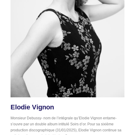
Elodie Vignon
Monsieur Debussy- nom de l’intégrale qu’Elodie Vignon entame-
s’ouvre par un double album intitulé Soirs d’or. Pour sa sixième
production discographique (31/01/2025), Elodie Vignon continue sa