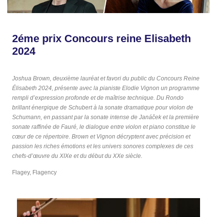
2éme prix Concours reine Elisabeth
2024
Joshua Brown, deuxième lauréat et favori du public du Concours Reine
Élisabeth 2024, présente avec la pianiste Elodie Vignon un programme
rempli d’expression profonde et de maîtrise technique. Du Rondo
brillant énergique de Schubert à la sonate dramatique pour violon de
Schumann, en passant par la sonate intense de Janáček et la première
sonate raffinée de Fauré, le dialogue entre violon et piano constitue le
cœur de ce répertoire. Brown et Vignon décryptent avec précision et
passion les riches émotions et les univers sonores complexes de ces
chefs-d’œuvre du XIXe et du début du XXe siècle.
Flagey, Flagency