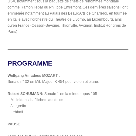
USA, notamment sous la baguette de chefs de renommée mondiale
comme Ramon Tebar ou Philippe Entremont. Ces dernières saisons l’ont
emmenée notamment au Palais des Beaux Arts de Charleroi, en tournée
en Italie avec l’orchestre du Théâtre de Livorno, au Luxembourg, ainsi
qu’en France (Cesson-Sévigné, Thionville, Avignon, Institut Hongrois de
Paris)
PROGRAMME
Wolfgang Amadeus MOZART :
Sonate n° 32 en Mib Majeur K 454 pour violon et piano.
Robert SCHUMANN:
Sonate 1 en la mineur opus 105
– Mit leidenschaftlichem ausdruck
– Allegretto
– Lebhaft
PAUSE