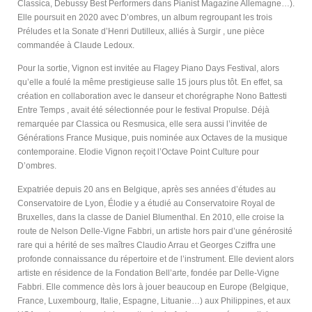
Classica, Debussy Best Performers dans Pianist Magazine Allemagne…).
Elle poursuit en 2020 avec D’ombres, un album regroupant les trois
Préludes et la Sonate d’Henri Dutilleux, alliés à Surgir , une pièce
commandée à Claude Ledoux.
Pour la sortie, Vignon est invitée au Flagey Piano Days Festival, alors
qu’elle a foulé la même prestigieuse salle 15 jours plus tôt. En effet, sa
création en collaboration avec le danseur et chorégraphe Nono Battesti
Entre Temps , avait été sélectionnée pour le festival Propulse. Déjà
remarquée par Classica ou Resmusica, elle sera aussi l’invitée de
Générations France Musique, puis nominée aux Octaves de la musique
contemporaine. Elodie Vignon reçoit l’Octave Point Culture pour
D’ombres.
Expatriée depuis 20 ans en Belgique, après ses années d’études au
Conservatoire de Lyon, Élodie y a étudié au Conservatoire Royal de
Bruxelles, dans la classe de Daniel Blumenthal. En 2010, elle croise la
route de Nelson Delle-Vigne Fabbri, un artiste hors pair d’une générosité
rare qui a hérité de ses maîtres Claudio Arrau et Georges Cziffra une
profonde connaissance du répertoire et de l’instrument. Elle devient alors
artiste en résidence de la Fondation Bell’arte, fondée par Delle-Vigne
Fabbri. Elle commence dès lors à jouer beaucoup en Europe (Belgique,
France, Luxembourg, Italie, Espagne, Lituanie…) aux Philippines, et aux