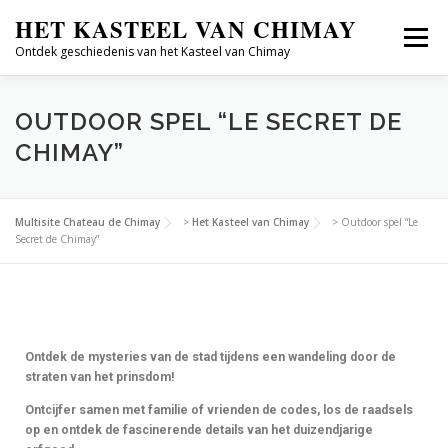
HET KASTEEL VAN CHIMAY
Menu
Ontdek geschiedenis van het Kasteel van Chimay
ONTDEKKEN
GROEPSBEZOEKEN
OUTDOOR SPEL “LE SECRET DE
CHIMAY”
CULTUREEL SEIZOEN
GESCHIEDENIS
FR/NL
Multisite Chateau de Chimay
>
Het Kasteel van Chimay
>
Outdoor spel “Le
Secret de Chimay”
Ontdek de mysteries van de stad tijdens een wandeling door de
straten van het prinsdom!
Ontcijfer samen met familie of vrienden de codes, los de raadsels
op en ontdek de fascinerende details van het duizendjarige