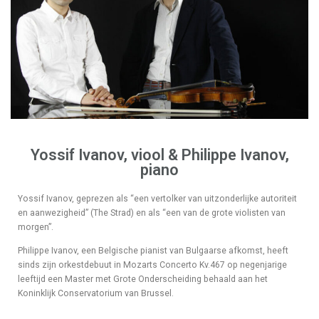
Yossif Ivanov, viool & Philippe Ivanov,
piano
Yossif Ivanov, geprezen als “een vertolker van uitzonderlijke autoriteit
en aanwezigheid” (The Strad) en als “een van de grote violisten van
morgen”.
Philippe Ivanov, een Belgische pianist van Bulgaarse afkomst, heeft
sinds zijn orkestdebuut in Mozarts Concerto Kv.467 op negenjarige
leeftijd een Master met Grote Onderscheiding behaald aan het
Koninklijk Conservatorium van Brussel.