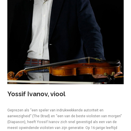
Yossif Ivanov, viool
Geprezen als “een speler van indrukwekkende autoriteit en
aanwezigheid” (The Strad) en “een van de beste violisten van morgen”
(Diapason), heeft Yossif Ivanov zich snel gevestigd als een van de
meest opwindende violisten van zijn generatie. Op 16-jarige leeftijd