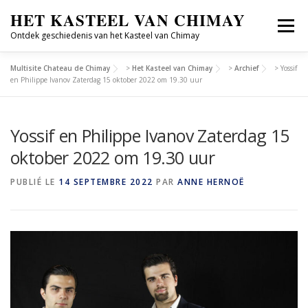
HET KASTEEL VAN CHIMAY
Menu
Ontdek geschiedenis van het Kasteel van Chimay
Multisite Chateau de Chimay
>
Het Kasteel van Chimay
>
Archief
>
Yossif
ONTDEKKEN
GROEPSBEZOEKEN
en Philippe Ivanov Zaterdag 15 oktober 2022 om 19.30 uur
Yossif en Philippe Ivanov Zaterdag 15
CULTUREEL SEIZOEN
GESCHIEDENIS
FR/NL
oktober 2022 om 19.30 uur
PUBLIÉ LE
14 SEPTEMBRE 2022
PAR
ANNE HERNOË