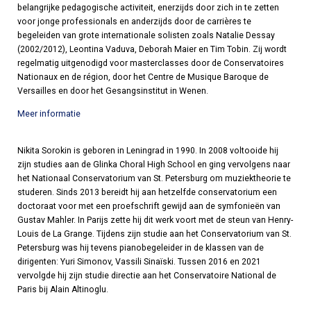
belangrijke pedagogische activiteit, enerzijds door zich in te zetten
voor jonge professionals en anderzijds door de carrières te
begeleiden van grote internationale solisten zoals Natalie Dessay
(2002/2012), Leontina Vaduva, Deborah Maier en Tim Tobin. Zij wordt
regelmatig uitgenodigd voor masterclasses door de Conservatoires
Nationaux en de région, door het Centre de Musique Baroque de
Versailles en door het Gesangsinstitut in Wenen.
Meer informatie
Nikita Sorokin is geboren in Leningrad in 1990. In 2008 voltooide hij
zijn studies aan de Glinka Choral High School en ging vervolgens naar
het Nationaal Conservatorium van St. Petersburg om muziektheorie te
studeren. Sinds 2013 bereidt hij aan hetzelfde conservatorium een
doctoraat voor met een proefschrift gewijd aan de symfonieën van
Gustav Mahler. In Parijs zette hij dit werk voort met de steun van Henry-
Louis de La Grange. Tijdens zijn studie aan het Conservatorium van St.
Petersburg was hij tevens pianobegeleider in de klassen van de
dirigenten: Yuri Simonov, Vassili Sinaïski. Tussen 2016 en 2021
vervolgde hij zijn studie directie aan het Conservatoire National de
Paris bij Alain Altinoglu.