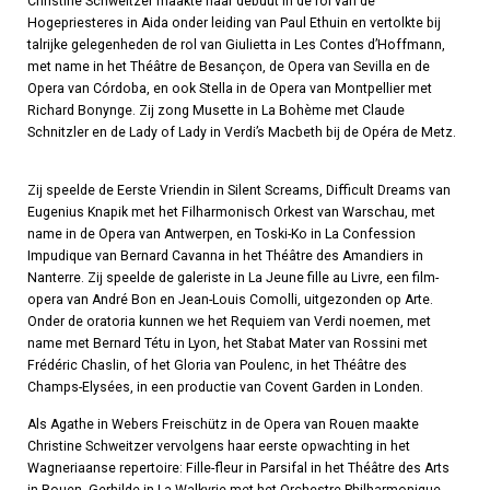
Christine Schweitzer maakte haar debuut in de rol van de
Hogepriesteres in Aida onder leiding van Paul Ethuin en vertolkte bij
talrijke gelegenheden de rol van Giulietta in Les Contes d’Hoffmann,
met name in het Théâtre de Besançon, de Opera van Sevilla en de
Opera van Córdoba, en ook Stella in de Opera van Montpellier met
Richard Bonynge. Zij zong Musette in La Bohème met Claude
Schnitzler en de Lady of Lady in Verdi’s Macbeth bij de Opéra de Metz.
Zij speelde de Eerste Vriendin in Silent Screams, Difficult Dreams van
Eugenius Knapik met het Filharmonisch Orkest van Warschau, met
name in de Opera van Antwerpen, en Toski-Ko in La Confession
Impudique van Bernard Cavanna in het Théâtre des Amandiers in
Nanterre. Zij speelde de galeriste in La Jeune fille au Livre, een film-
opera van André Bon en Jean-Louis Comolli, uitgezonden op Arte.
Onder de oratoria kunnen we het Requiem van Verdi noemen, met
name met Bernard Tétu in Lyon, het Stabat Mater van Rossini met
Frédéric Chaslin, of het Gloria van Poulenc, in het Théâtre des
Champs-Elysées, in een productie van Covent Garden in Londen.
Als Agathe in Webers Freischütz in de Opera van Rouen maakte
Christine Schweitzer vervolgens haar eerste opwachting in het
Wagneriaanse repertoire: Fille-fleur in Parsifal in het Théâtre des Arts
in Rouen, Gerhilde in La Walkyrie met het Orchestre Philharmonique