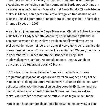
d’Aquitaine onder leiding van Alain Lombard in Bordeaux, en Ortlinde in
La Walkyrie in de Opéra van Marseille met Serge Baudo. Zij vertolkte de
titelrol in Medea, een opera van Sergio Ortega, en trad daarna op als
Alisa in Lucia di Lammermoor naast Natalie Dessay in het Théâtre des
Champs-Elysées in 2005.
Als soliste bij het ensemble Carpe Diem zong Christine Schweitzer van
2006 tot 2011 Lady Macbeth (Macbeth) en Desdemona (Othello) in
een creatie waarin de muziek van Verdi en het filmwerk van Orson
Welles werden gecombineerd, en zong zij vervolgens de rol van Isolde
in een transcriptie van Tristan en Isolde van Richard Wagner, met name
in december 2011 in het Théâtre de l’Athénée in Parijs, met
medewerking van Lambert Wilson als recitant. Een CD van deze
transcriptie is uitgebracht door INDEsens.
In 2014 trad zij op in recital in de Grange au Lac in Evian, in een
programma gewijd aan de opera’s van Verdi en Wagner, en zij zal de
Prinses zijn in de opera Jours Vénitiens van Béatrice Thiriet, een werk
dat bestemd is voor het toneel en de bioscoop in 3D. Samen met de
pianist Julien Lepape geeft Christine Schweitzer momenteel een
recital van Europese romantische muziek in de regio Ile-de-France.
Parallel aan haar carrière als artieste heeft Christine Schweitzer een