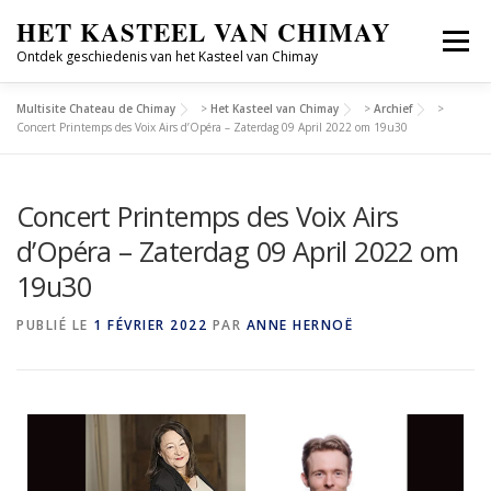
HET KASTEEL VAN CHIMAY
Menu
Ontdek geschiedenis van het Kasteel van Chimay
Multisite Chateau de Chimay
>
Het Kasteel van Chimay
>
Archief
>
ONTDEKKEN
GROEPSBEZOEKEN
Concert Printemps des Voix Airs d’Opéra – Zaterdag 09 April 2022 om 19u30
Concert Printemps des Voix Airs
CULTUREEL SEIZOEN
GESCHIEDENIS
FR/NL
d’Opéra – Zaterdag 09 April 2022 om
19u30
PUBLIÉ LE
1 FÉVRIER 2022
PAR
ANNE HERNOË