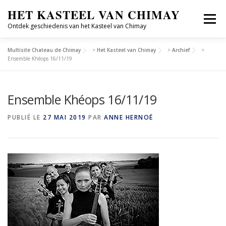
HET KASTEEL VAN CHIMAY
Menu
Ontdek geschiedenis van het Kasteel van Chimay
Multisite Chateau de Chimay
>
Het Kasteel van Chimay
>
Archief
>
ONTDEKKEN
GROEPSBEZOEKEN
Ensemble Khéops 16/11/19
Ensemble Khéops 16/11/19
CULTUREEL SEIZOEN
GESCHIEDENIS
FR/NL
PUBLIÉ LE
27 MAI 2019
PAR
ANNE HERNOË