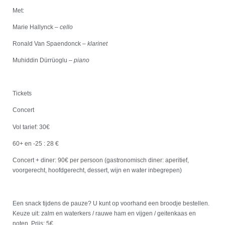
Met:
Marie Hallynck –
cello
Ronald Van Spaendonck –
klarinet
Muhiddin Dürrüoglu –
piano
Tickets
Concert
Vol tarief: 30€
60+ en -25 : 28 €
Concert + diner: 90€ per persoon (gastronomisch diner: aperitief,
voorgerecht, hoofdgerecht, dessert, wijn en water inbegrepen)
Een snack tijdens de pauze? U kunt op voorhand een broodje bestellen.
Keuze uit: zalm en waterkers / rauwe ham en vijgen / geitenkaas en
noten. Prijs: 5€